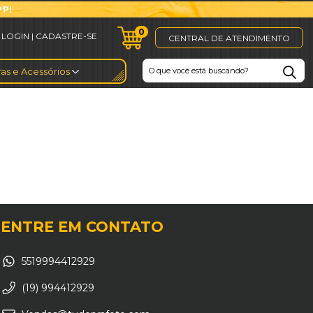
PP!
0
CENTRAL DE ATENDIMENTO
as e Acessórios
ENTRE EM CONTATO
5519994412929
(19) 994412929