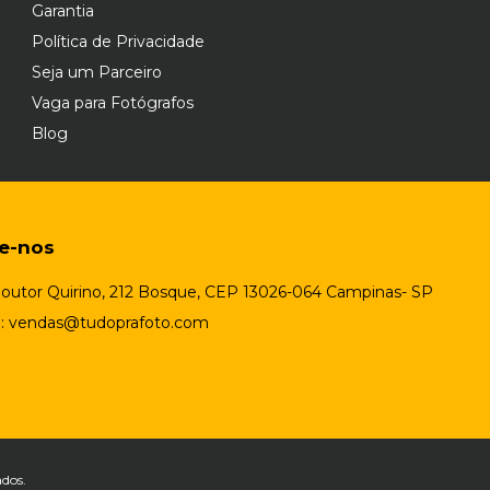
Garantia
Política de Privacidade
Seja um Parceiro
Vaga para Fotógrafos
Blog
te-nos
outor Quirino, 212 Bosque, CEP 13026-064 Campinas- SP
l:
vendas@tudoprafoto.com
ados.