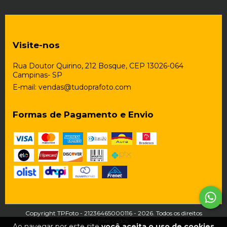
Visite-nos
Rua Doutor Quirino, 212 Bosque, CEP 13026-064
Campinas- SP
E-mail:
vendas@tudoprafoto.com
Formas de Pagamento e Envio
Copyright TPFoto - 21236465000116 - 2026. Todos os direitos
reservados.
Ao navegar por este site
você aceita o uso de cookies