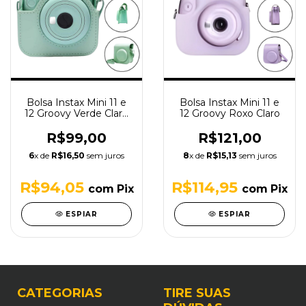
Bolsa Instax Mini 11 e
Bolsa Instax Mini 11 e
12 Groovy Verde Claro
12 Groovy Roxo Claro
com Alça
R$99,00
R$121,00
6
x de
R$16,50
sem juros
8
x de
R$15,13
sem juros
R$94,05
R$114,95
com
Pix
com
Pix
ESPIAR
ESPIAR
CATEGORIAS
TIRE SUAS