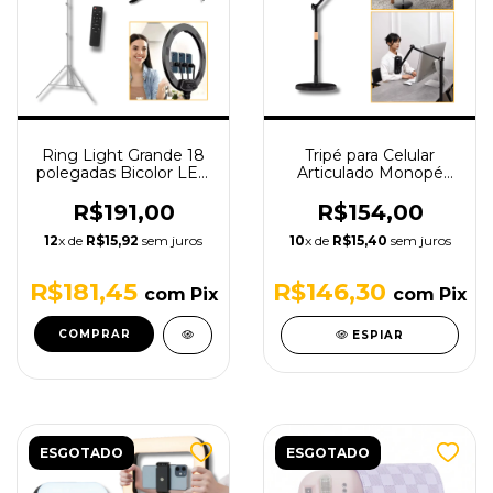
Ring Light Grande 18
Tripé para Celular
polegadas Bicolor LED
Articulado Monopé
45cm Tpfoto RL18
Profissional 1,70m
Tpfoto
R$191,00
R$154,00
12
x de
R$15,92
sem juros
10
x de
R$15,40
sem juros
R$181,45
R$146,30
com
Pix
com
Pix
ESPIAR
ESGOTADO
ESGOTADO