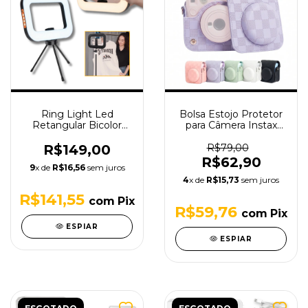
Ring Light Led
Bolsa Estojo Protetor
Retangular Bicolor
para Câmera Instax
Tpfoto com Suporte
Mini 12 em Couro PU
para Celular
Premium com Alça de
R$149,00
R$79,00
Ombro Compatível
R$62,90
9
x de
R$16,56
sem juros
com Fujifilm
4
x de
R$15,73
sem juros
R$141,55
com
Pix
R$59,76
com
Pix
ESPIAR
ESPIAR