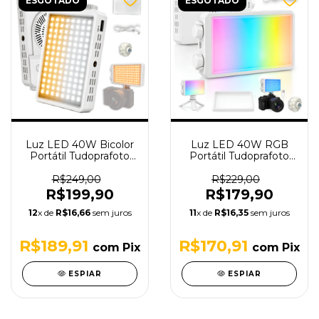
ESGOTADO
ESGOTADO
Luz LED 40W Bicolor
Luz LED 40W RGB
Portátil Tudoprafoto
Portátil Tudoprafoto
com Power Bank Mini
com Power Bank Mini
Tripé e Capa difusora
Tripé e Capa difusora
R$249,00
R$229,00
R$199,90
R$179,90
12
x de
R$16,66
sem juros
11
x de
R$16,35
sem juros
R$189,91
R$170,91
com
Pix
com
Pix
ESPIAR
ESPIAR