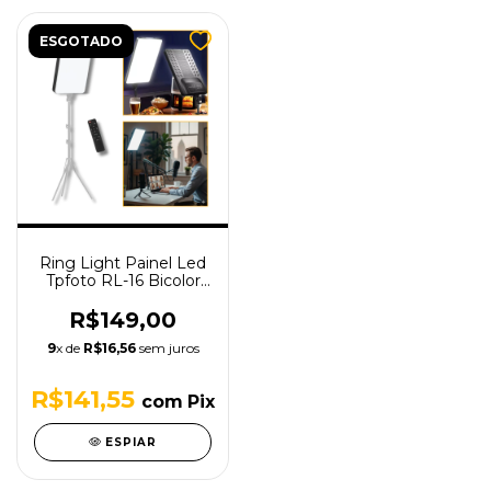
ESGOTADO
Ring Light Painel Led
Tpfoto RL-16 Bicolor
com Controle Remoto
Bivolt
R$149,00
9
x de
R$16,56
sem juros
R$141,55
com
Pix
ESPIAR