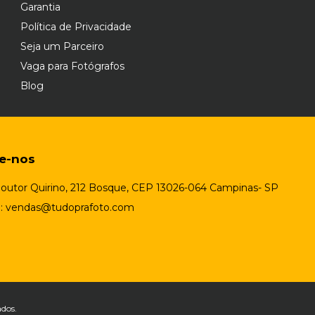
Garantia
Política de Privacidade
Seja um Parceiro
Vaga para Fotógrafos
Blog
te-nos
outor Quirino, 212 Bosque, CEP 13026-064 Campinas- SP
l:
vendas@tudoprafoto.com
ados.