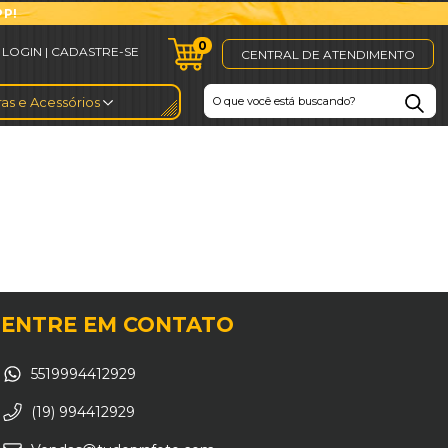
PP!
0
CENTRAL DE ATENDIMENTO
as e Acessórios
ENTRE EM CONTATO
5519994412929
(19) 994412929