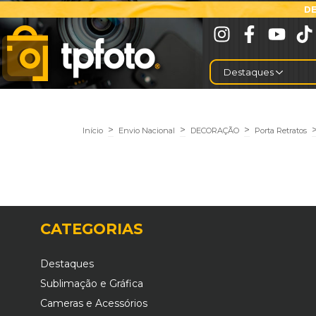
DE
Destaques
>
>
>
Início
Envio Nacional
DECORAÇÃO
Porta Retratos
CATEGORIAS
Destaques
Sublimação e Gráfica
Cameras e Acessórios