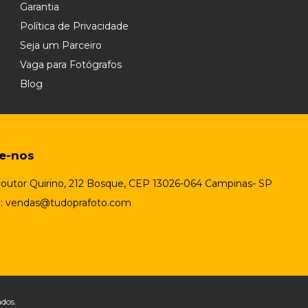
Garantia
Política de Privacidade
Seja um Parceiro
Vaga para Fotógrafos
Blog
te-nos
outor Quirino, 212 Bosque, CEP 13026-064 Campinas- SP
l:
vendas@tudoprafoto.com
ados.