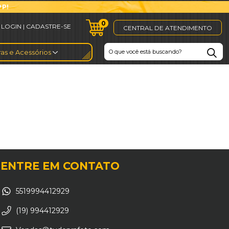
PP!
0
CENTRAL DE ATENDIMENTO
as e Acessórios
ENTRE EM CONTATO
5519994412929
(19) 994412929