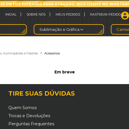
SCONTOS ESPECIAIS PARA ATACADO, NOS CHAME NO WHATSA
INICIAL
SOBRE NÓS
MEUS PEDIDOS
RASTREAR PEDIDO
Sublimação e Gráfica
Camer
>
s, Iluminadores e Flashes
Acessórios
Em breve
TIRE SUAS DÚVIDAS
Quem Somos
Trocas e Devoluções
Perguntas Frequentes